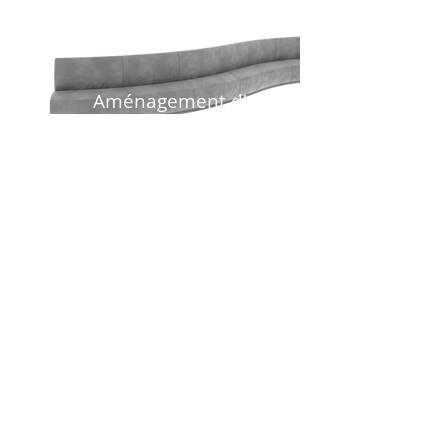
Aménagement d'un
Restaurant
Canapé arrondi
RESTAURANT
Canapé centrale