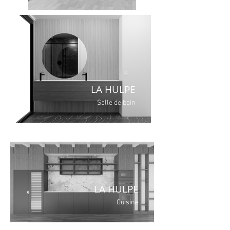
LA HULPE
Salle de bain
LA HULPE
Cuisine