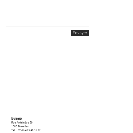
Envoyer
Bureaux
Rue Archimède 59
1000 Bruxelles
Tél:
+32 (0) 475 48 16 77