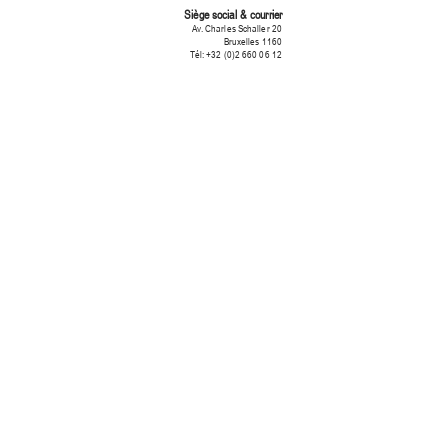
Siège social & courrier
Av. Charles Schaller 20
1160 Bruxelles
Tél:
+32 (0)2 660 06 12
Contact
+32 (0) 2 660 06 12
+32 (0) 475 48 16 77
info@reobs.com