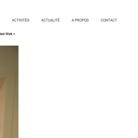
L
ACTIVITÉS
ACTUALITÉ
A PROPOS
CONTACT
ACCUEIL
ACTIVITÉS
ACTUALITÉ
A P
Next Work >